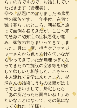
ら」の方ですので、お話ししてい
ただきます（管理者）。
◎今、話題にのぼりました95歳男
性の家族です。一年半位、在宅で
独り暮らしのところ、朝昼晩と通
って面倒を看てきたが、ここへ来
て急激に認知症の症状悪化が進
み、家族の方もまいってきてしま
った。月に一度、担当ケアマネジ
ャーさんから色々方針を伺いなが
らやってきていたが無理っぽくな
ってきたので施設の空き等を紹介
して欲しいと相談した。こちらへ
本人連れて見学に来たところ、杉
澤さんの話術にうちの父親がはま
ってしまいまして、帰宅したら
「あの所だったら面白いね！」み
たいなことになって、その気にな
ってくれた（Ｙ様）。