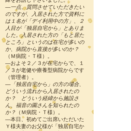
―
一点、質問させていただきたい
のですが、入居された方で資料に
は１名が「デイ利用中の方」、２
人目が「独居自宅から」とありま
した。入居された方の「もと居た
ところ」というのは在宅が多いの
か、病院から直接が多いのか？
（Ｍ病院・Ｔ様）。
―およそ２／３が在宅からで、１
／３が老健や療養型病院からです
（管理者）。
―
「独居自宅から」の方の場合、
どういう流れから入居されたの
か？　どういう経緯から施設さ
ん、福音の園さんを知られたの
か？
（Ｍ病院・Ｔ様）。
―本日、初めてご出席いただいた
Ｙ様夫妻のお父様が「独居自宅か