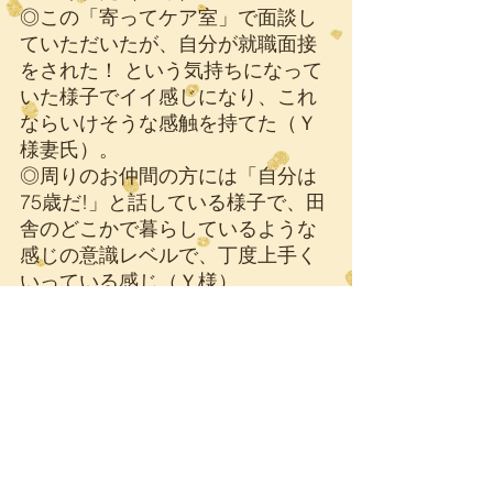
◎この「寄ってケア室」で面談し
ていただいたが、自分が就職面接
をされた！ という気持ちになって
いた様子でイイ感じになり、これ
ならいけそうな感触を持てた（Ｙ
様妻氏）。
◎周りのお仲間の方には「自分は
75歳だ!」と話している様子で、田
舎のどこかで暮らしているような
感じの意識レベルで、丁度上手く
いっている感じ（Ｙ様）。
👉
直近「第22回運営推進会議・
2022．10/26」 川越市提出済み
「開催報告書」抜書
　ご入居後、「帰宅願望」やそれ
に伴う「問題行動」等も無いま
ま、95歳Ｙさんは「共同生活」を