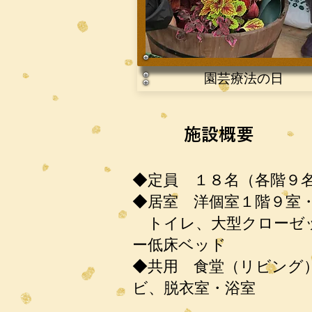
園芸療法の日
施設概要
◆定員 １８名（各階９
◆居室 洋個室１階９室
トイレ、大型クローゼッ
ー
低床ベッド
◆共用 食堂（リビング
ビ、脱衣室・浴室