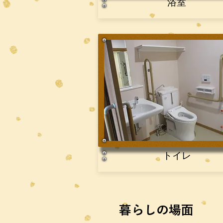
浴室
​トイレ
暮らしの場面