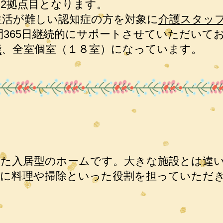
2拠点目となります。
生活が難しい認知症の方を対象に
介護スタッフ
間365日継続的にサポートさせていただいて
能
、全室個室（１８室）になっています。
した入居型のホームです。大きな施設とは違
様に料理や掃除といった役割を担っていただ